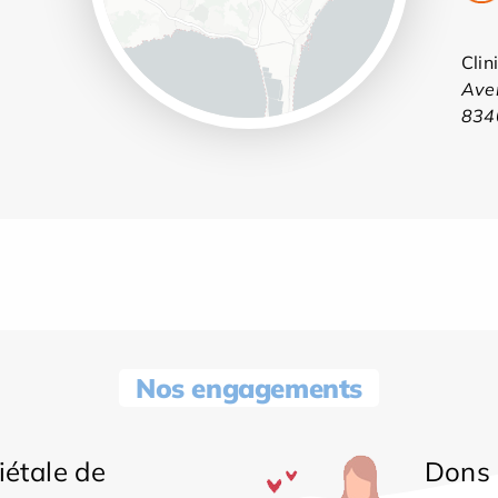
Clin
Aven
Leaflet
834
Nos engagements
iétale de
Dons 