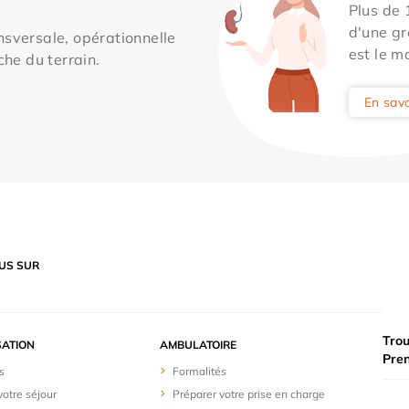
Plus de
d'une gr
sversale, opérationnelle
est le m
che du terrain.
En savo
US SUR
Trou
SATION
AMBULATOIRE
Pre
s
Formalités
votre séjour
Préparer votre prise en charge