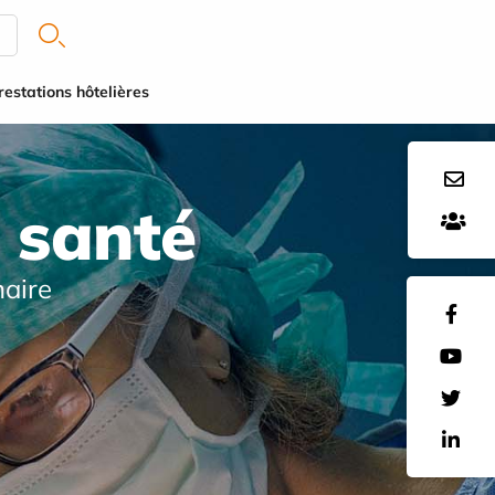
restations hôtelières
 santé
naire