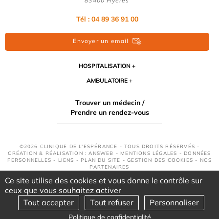
83400 Hyères
Tél :
04 89 36 91 00
Envoyer un email
HOSPITALISATION
AMBULATOIRE
Trouver un médecin /
Prendre un rendez-vous
©2026 CLINIQUE DE L'ESPÉRANCE - TOUS DROITS RÉSERVÉS -
CRÉATION & RÉALISATION : ANSWEB -
MENTIONS LÉGALES
-
DONNÉES
PERSONNELLES
-
LIENS
-
PLAN DU SITE
-
GESTION DES COOKIES
-
NOS
PARTENAIRES
Ce site utilise des cookies et vous donne le contrôle sur
ceux que vous souhaitez activer
Tout accepter
Tout refuser
Personnaliser
Politique de confidentialité