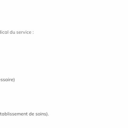
cal du service :
essaire)
 établissement de soins).